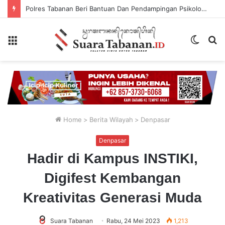
Polres Tabanan Beri Bantuan Dan Pendampingan Psikologis
Menu
Switch
P
skin
...
Home
>
Berita Wilayah
>
Denpasar
Denpasar
Hadir di Kampus INSTIKI,
Digifest Kembangan
Kreativitas Generasi Muda
Suara Tabanan
Rabu, 24 Mei 2023
1,213