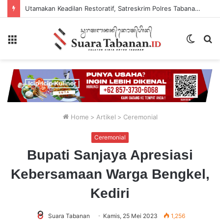
Utamakan Keadilan Restoratif, Satreskrim Polres Tabanan Gelar Perkara Kasus Penganiayaan Anak
Menu
Switch
P
skin
...
Home
>
Artikel
>
Ceremonial
Ceremonial
Bupati Sanjaya Apresiasi
Kebersamaan Warga Bengkel,
Kediri
Suara Tabanan
Kamis, 25 Mei 2023
1,256