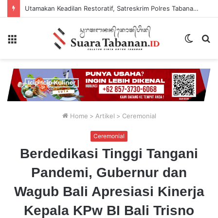
Utamakan Keadilan Restoratif, Satreskrim Polres Tabanan Gelar Perkara Kasus Penganiayaan Anak
Menu
Switch
P
skin
...
Home
>
Artikel
>
Ceremonial
Ceremonial
Berdedikasi Tinggi Tangani
Pandemi, Gubernur dan
Wagub Bali Apresiasi Kinerja
Kepala KPw BI Bali Trisno