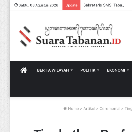
Sabtu, 08 Agustus 2026
Update
HOME
BERITA WILAYAH
POLITIK
EKONOMI
Home
>
Artikel
>
Ceremonial
>
Tin