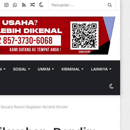
ok
ter
YouTube
Instagram
WhatsApp
RSS
Random
Switch
Pencaria
Article
skin
...
N
SOSIAL
UMKM
KRIMINAL
LAINNYA
Switch
skin
Secara Resmi Kegiatan Koramil Model