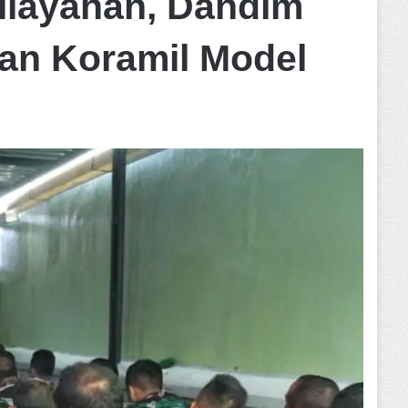
ilayahan, Dandim
an Koramil Model