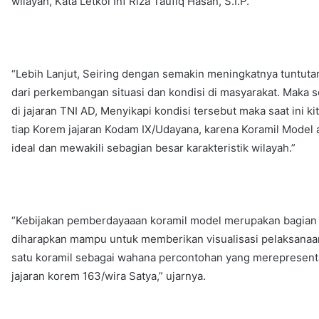
wilayah, Kata Letkol Inf Riza Taufiq Hasan, S.I.P.
“Lebih Lanjut, Seiring dengan semakin meningkatnya tuntutan
dari perkembangan situasi dan kondisi di masyarakat. Maka 
di jajaran TNI AD, Menyikapi kondisi tersebut maka saat ini 
tiap Korem jajaran Kodam IX/Udayana, karena Koramil Model 
ideal dan mewakili sebagian besar karakteristik wilayah.”
“Kebijakan pemberdayaaan koramil model merupakan bagian dar
diharapkan mampu untuk memberikan visualisasi pelaksanaan 
satu koramil sebagai wahana percontohan yang merepresenta
jajaran korem 163/wira Satya,” ujarnya.