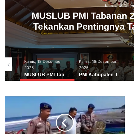
Kamis, 18 Des
PMI Kabupaten Tabanan 
Biasa, I Made Dirga Terp
mber
Kamis, 18 Desember
Sabtu, 29 November
2025
2025
MUSLUB PMI Tabanan 2025, PMI Provinsi Bali Tekankan Pentingnya Tata Kelola dan Sinergi dengan Pemerintah
PMI Kabupaten Tabanan Gelar Musyawarah Luar Biasa, I Made Dirga Terpilih sebagai Ketua Baru
Pratisentana Shri Nararya Kreshna Kepakisan Padati Pura Kawitan di Selukat