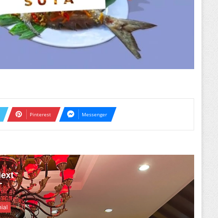
Pinterest
Messenger
ext
ial