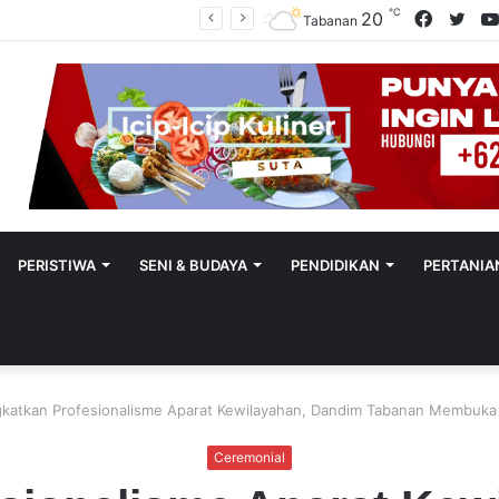
℃
Facebo
Twit
20
Sekretaris SMSI Tabanan Maju Jadi Kandidat Ketua IMI Bali, Ketua SMSI Tabanan Berikan Dukungan
Tabanan
PERISTIWA
SENI & BUDAYA
PENDIDIKAN
PERTANIA
gkatkan Profesionalisme Aparat Kewilayahan, Dandim Tabanan Membuka 
Ceremonial