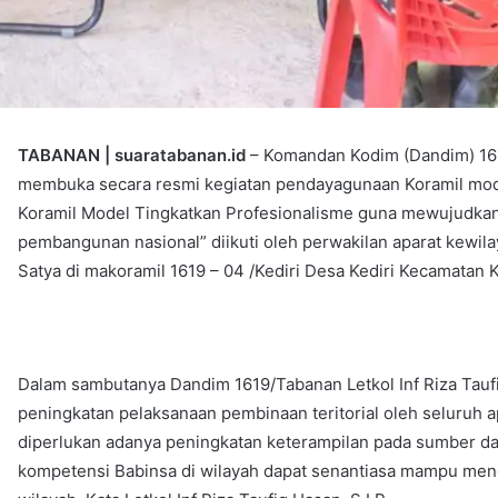
TABANAN | suaratabanan.id
– Komandan Kodim (Dandim) 1619
membuka secara resmi kegiatan pendayagunaan Koramil mo
Koramil Model Tingkatkan Profesionalisme guna mewujudka
pembangunan nasional” diikuti oleh perwakilan aparat kewil
Satya di makoramil 1619 – 04 /Kediri Desa Kediri Kecamatan K
Dalam sambutanya Dandim 1619/Tabanan Letkol Inf Riza Taufi
peningkatan pelaksanaan pembinaan teritorial oleh seluruh ap
diperlukan adanya peningkatan keterampilan pada sumber d
kompetensi Babinsa di wilayah dapat senantiasa mampu men