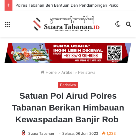
Polres Tabanan Beri Bantuan Dan Pendampingan Psikologis
Menu
Switch
P
skin
...
Home
>
Artikel
>
Peristiwa
Peristiwa
Satuan Pol Airud Polres
Tabanan Berikan Himbauan
Kewaspadaan Banjir Rob
Suara Tabanan
Selasa, 06 Juni 2023
1,233