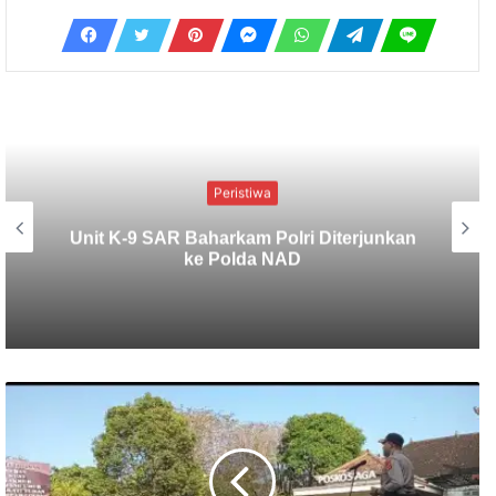
Peristiwa
Viral..!!! Kesembuhan Ajaib di Malam
Jumat Keliwon Gunung Padang