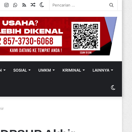
ok
ter
YouTube
Instagram
WhatsApp
RSS
Random
Switch
Pencaria
Article
skin
...
N
SOSIAL
UMKM
KRIMINAL
LAINNYA
Switch
skin
ir