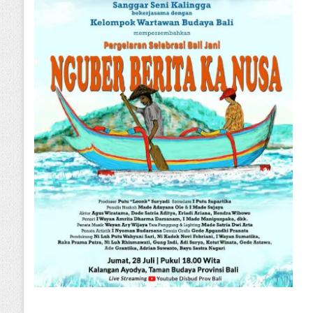
2023
Tingkatkan Partisipasi Pemilih, KPU Tabanan Rangkul Duta Demokrasi
Pilkada Badung 2024, Gusde Mahendra : Pemuda Badung Selektif Menentukan Pilihan