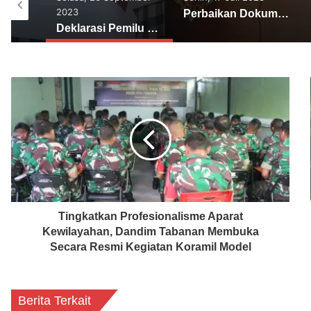
Perbaikan Dokumen Bakal Calon Anggota DPRD Tabanan Berakhir
Masa Vermin Perbaikan Bacaleg DPRD, KPU Tabanan Siap Sedia
Deklarasi Pemilu Damai di Kecamatan Kediri
Tingkatkan Profesionalisme Aparat
Kewilayahan, Dandim Tabanan Membuka
Secara Resmi Kegiatan Koramil Model
Berita Terkait