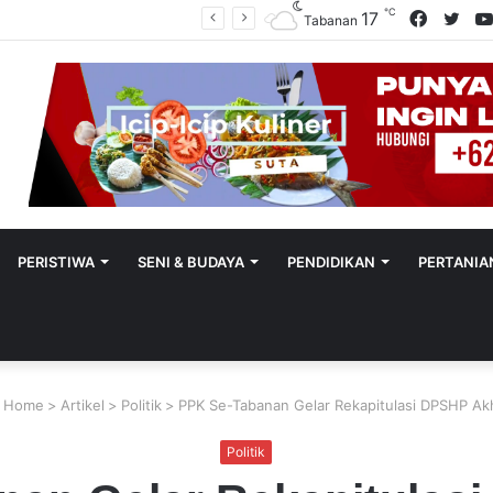
℃
Facebo
Twit
17
Utamakan Keadilan Restoratif, Satreskrim Polres Tabanan Gelar Perkara Kasus Penganiayaan Anak
Tabanan
PERISTIWA
SENI & BUDAYA
PENDIDIKAN
PERTANIA
Home
>
Artikel
>
Politik
>
PPK Se-Tabanan Gelar Rekapitulasi DPSHP Akh
Politik