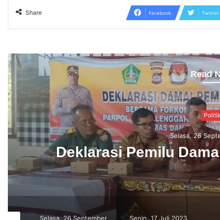
Share
Facebook
Twitter
Read N
Politi
Senin, 17 Ju
Perbaikan Dokumen Bak
Tabanan B
tember
Senin, 17 Juli 2023
Kamis, 06 Juli 2023