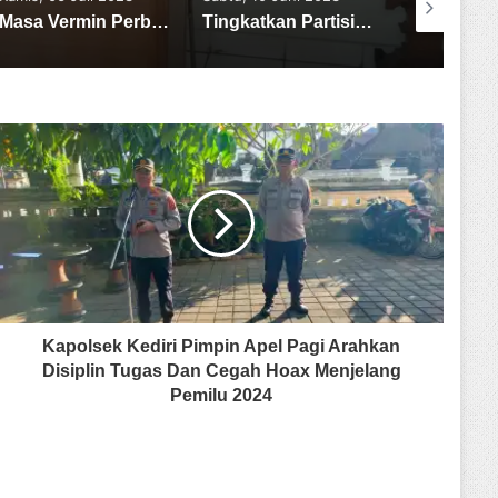
2023
Tingkatkan Partisipasi Pemilih, KPU Tabanan Rangkul Duta Demokrasi
Pilkada Badung 2024, Gusde Mahendra : Pemuda Badung Selektif Menentukan Pilihan
Kapolsek Kediri Pimpin Apel Pagi Arahkan
Disiplin Tugas Dan Cegah Hoax Menjelang
Pemilu 2024