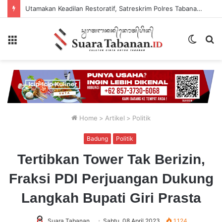
Utamakan Keadilan Restoratif, Satreskrim Polres Tabanan Gelar Perkara Kasus Penganiayaan Anak
Menu
Switch
P
skin
...
Home
>
Artikel
>
Politik
Badung
Politik
Tertibkan Tower Tak Berizin,
Fraksi PDI Perjuangan Dukung
Langkah Bupati Giri Prasta
Suara Tabanan
Sabtu, 08 April 2023
1,124