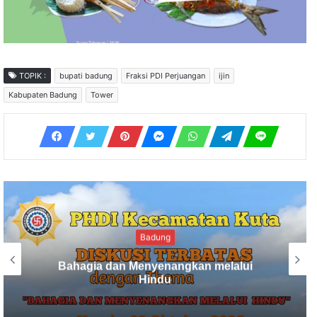
TOPIK :
bupati badung
Fraksi PDI Perjuangan
ijin
Kabupaten Badung
Tower
Birokrasi
PLN Serahkan Bantuan Bibit Mangrove