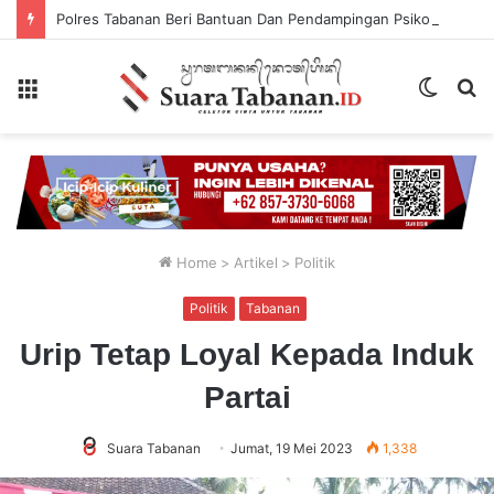
Polres Tabanan Beri Bantuan Dan Pendampingan Psikologis
Menu
Switch
P
skin
...
Home
>
Artikel
>
Politik
Politik
Tabanan
Urip Tetap Loyal Kepada Induk
Partai
Suara Tabanan
Jumat, 19 Mei 2023
1,338