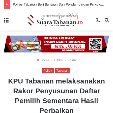
Polres Tabanan Beri Bantuan Dan Pendampingan Psikologis
Menu
Switch
P
skin
...
Home
>
Artikel
>
Politik
Politik
Tabanan
KPU Tabanan melaksanakan
Rakor Penyusunan Daftar
Pemilih Sementara Hasil
Perbaikan