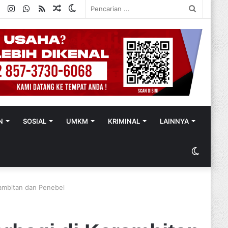
ok
ter
YouTube
Instagram
WhatsApp
RSS
Random
Switch
Pencaria
Article
skin
...
N
SOSIAL
UMKM
KRIMINAL
LAINNYA
Switch
skin
rambitan dan Penebel