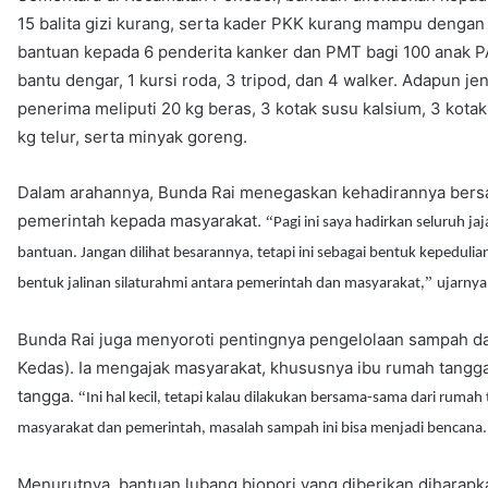
15 balita gizi kurang, serta kader PKK kurang mampu dengan t
bantuan kepada 6 penderita kanker dan PMT bagi 100 anak PA
bantu dengar, 1 kursi roda, 3 tripod, dan 4 walker. Adapun 
penerima meliputi 20 kg beras, 3 kotak susu kalsium, 3 kotak 
kg telur, serta minyak goreng.
Dalam arahannya, Bunda Rai menegaskan kehadirannya bersa
pemerintah kepada masyarakat.
“
Pagi ini saya hadirkan seluruh j
bantuan. Jangan dilihat besarannya, tetapi ini sebagai bentuk kepeduli
”
bentuk jalinan silaturahmi antara pemerintah dan masyarakat,
ujarnya
Bunda Rai juga menyoroti pentingnya pengelolaan sampah d
Kedas). Ia mengajak masyarakat, khususnya ibu rumah tangg
tangga.
“
Ini hal kecil, tetapi kalau dilakukan bersama-sama dari rumah 
masyarakat dan pemerintah, masalah sampah ini bisa menjadi bencana. M
Menurutnya, bantuan lubang biopori yang diberikan diharapk