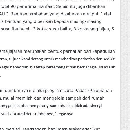
otal 90 penerima manfaat. Selain itu juga diberikan
UD. Bantuan tambahan yang disalurkan meliputi 1 alat
jenis bantuan yang diberikan kepada masing-masing
susu ibu hamil, 3 kotak susu balita, 3 kg kacang hijau, 5
ma jajaran merupakan bentuk perhatian dan kepedulian
ajaran, tujuan kami datang untuk memberikan perhatian dan sedikit
an agar bapak dan ibu tetap bersemangat dan berbahagia. Ini adalah
.
ari sumbernya melalui program Duta Padas (Palemahan
a, mulai memilah dan mengelola sampah dari rumah
tangga, kita bisa mengurangi sampah. Jika tidak ada sinergi
”
ari kita atasi dari sumbernya,
tegasnya.
an menjadi rangsangan bagi masyarakat agar ikut