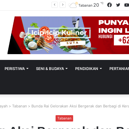
℃
Facebo
Twit
20
Sekretaris SMSI Tabanan Maju Jadi Kandidat Ketua IMI Bali, Ketua SMSI Tabanan Berikan Dukungan
Tabanan
PERISTIWA
SENI & BUDAYA
PENDIDIKAN
PERTANIA
layah
>
Tabanan
>
Bunda Rai Gelorakan Aksi Bergerak dan Berbagi di Ke
Tabanan