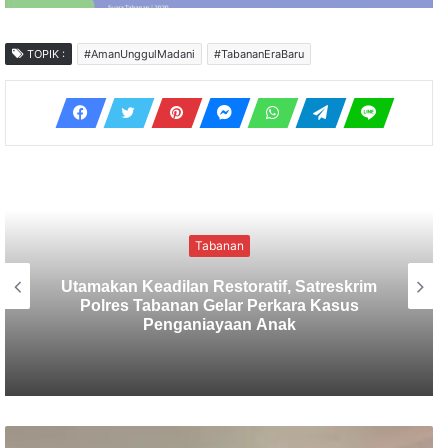
TOPIK :
#AmanUnggulMadani
#TabananEraBaru
Tabanan
Sekretaris SMSI Tabanan Maju Jadi
Kandidat Ketua IMI Bali, Ketua SMSI
Tabanan Berikan Dukungan