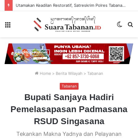
Utamakan Keadilan Restoratif, Satreskrim Polres Tabanan Gelar Perkara Kasus Penganiayaan Anak
Menu
Switch
P
skin
...
Home
>
Berita Wilayah
>
Tabanan
Tabanan
Bupati Sanjaya Hadiri
Pemelasapasan Padmasana
RSUD Singasana
Tekankan Makna Yadnya dan Pelayanan