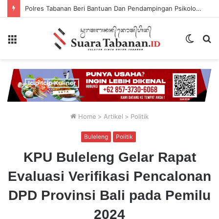
Polres Tabanan Beri Bantuan Dan Pendampingan Psikologis
Menu
Switch
P
skin
...
Home
>
Artikel
>
Politik
Buleleng
Politik
KPU Buleleng Gelar Rapat
Evaluasi Verifikasi Pencalonan
DPD Provinsi Bali pada Pemilu
2024