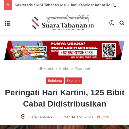
Sekretaris SMSI Tabanan Maju Jadi Kandidat Ketua IMI Bali, Ketua SMSI Tabanan Berikan Dukungan
Menu
Switch
P
skin
...
Home
>
Artikel
>
Ekonomi
Buleleng
Ekonomi
Peringati Hari Kartini, 125 Bibit
Cabai Didistribusikan
Suara Tabanan
Jumat, 14 April 2023
1,228