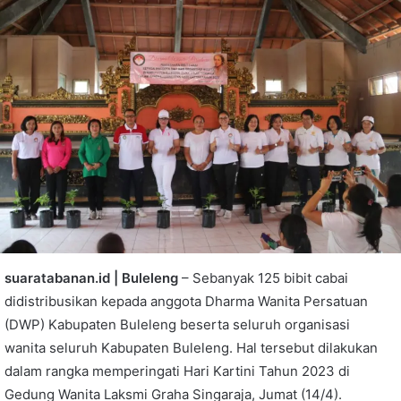
suaratabanan.id | Buleleng
– Sebanyak 125 bibit cabai
didistribusikan kepada anggota Dharma Wanita Persatuan
(DWP) Kabupaten Buleleng beserta seluruh organisasi
wanita seluruh Kabupaten Buleleng. Hal tersebut dilakukan
dalam rangka memperingati Hari Kartini Tahun 2023 di
Gedung Wanita Laksmi Graha Singaraja, Jumat (14/4).