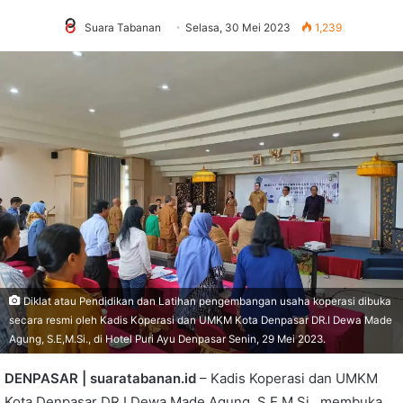
Suara Tabanan
Selasa, 30 Mei 2023
1,239
Diklat atau Pendidikan dan Latihan pengembangan usaha koperasi dibuka
secara resmi oleh Kadis Koperasi dan UMKM Kota Denpasar DR.I Dewa Made
Agung, S.E,M.Si., di Hotel Puri Ayu Denpasar Senin, 29 Mei 2023.
DENPASAR | suaratabanan.id
– Kadis Koperasi dan UMKM
Kota Denpasar DR.I Dewa Made Agung, S.E,M.Si., membuka