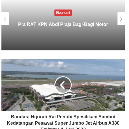
Ekonomi
Baru Dibuka, Produksi Sisi Nubi AOI
Langsung Tembus Puluhan MMSCFD,
Apa Rahasianya?
Bandara Ngurah Rai Penuhi Spesifikasi Sambut
Kedatangan Pesawat Super Jumbo Jet Airbus A380