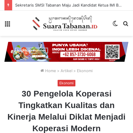
Sekretaris SMSI Tabanan Maju Jadi Kandidat Ketua IMI Bali, Ketua SMSI Tabanan Berikan Dukungan
Menu
Switch
P
skin
...
Home
>
Artikel
>
Ekonomi
Ekonomi
30 Pengelola Koperasi
Tingkatkan Kualitas dan
Kinerja Melalui Diklat Menjadi
Koperasi Modern