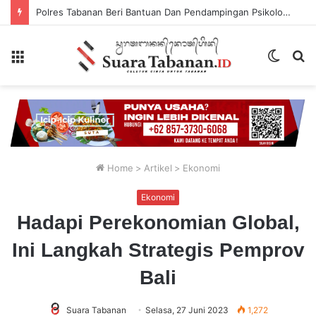
Polres Tabanan Beri Bantuan Dan Pendampingan Psikologis
Menu
Switch
P
skin
...
Home
>
Artikel
>
Ekonomi
Ekonomi
Hadapi Perekonomian Global,
Ini Langkah Strategis Pemprov
Bali
Suara Tabanan
Selasa, 27 Juni 2023
1,272