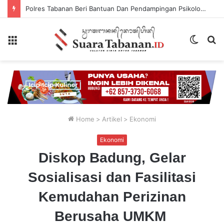
Polres Tabanan Beri Bantuan Dan Pendampingan Psikologis
Menu
Switch
P
skin
...
Home
>
Artikel
>
Ekonomi
Ekonomi
Diskop Badung, Gelar
Sosialisasi dan Fasilitasi
Kemudahan Perizinan
Berusaha UMKM