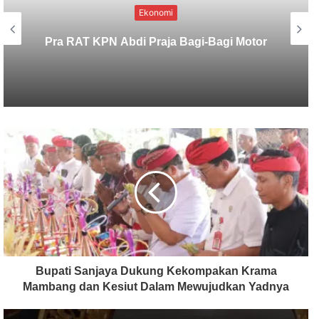
Baru Dibuka, Produksi Sisi Nubi AOI
Langsung Tembus Puluhan MMSCFD,
Apa Rahasianya?
Bupati Sanjaya Dukung Kekompakan Krama
Mambang dan Kesiut Dalam Mewujudkan Yadnya