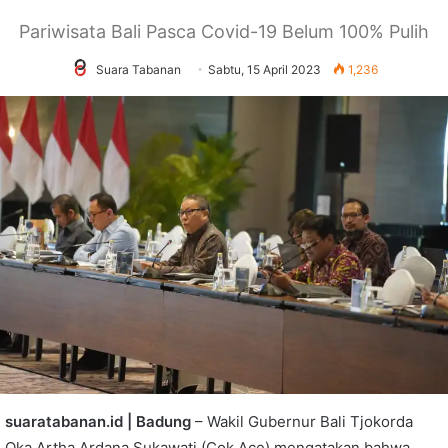
Pariwisata Bali Pasca Covid-19 Belum 100% Pulih
Suara Tabanan
Sabtu, 15 April 2023
1,236
suaratabanan.id | Badung
– Wakil Gubernur Bali Tjokorda
Oka Artha Ardana Sukawati (Cok Ace) mengatakan bahwa