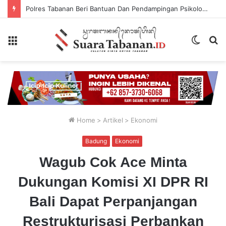
Polres Tabanan Beri Bantuan Dan Pendampingan Psikologis
Menu
Switch
P
skin
...
Home
>
Artikel
>
Ekonomi
Badung
Ekonomi
Wagub Cok Ace Minta
Dukungan Komisi XI DPR RI
Bali Dapat Perpanjangan
Restrukturisasi Perbankan