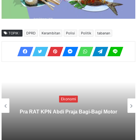
TOPIK :
DPRD
Kerambitan
Polisi
Politik
tabanan
Ekonomi
Baru Dibuka, Produksi Sisi Nubi AOI
Langsung Tembus Puluhan MMSCFD,
Apa Rahasianya?