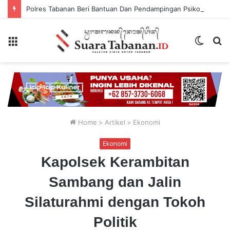
Polres Tabanan Beri Bantuan Dan Pendampingan Psikologis
Menu
Switch
P
skin
...
Home
>
Artikel
>
Ekonomi
Ekonomi
Kapolsek Kerambitan
Sambang dan Jalin
Silaturahmi dengan Tokoh
Politik