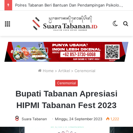
Polres Tabanan Beri Bantuan Dan Pendampingan Psikologis
Menu
Switch
P
skin
...
Home
>
Artikel
>
Ceremonial
Ceremonial
Bupati Tabanan Apresiasi
HIPMI Tabanan Fest 2023
Suara Tabanan
Minggu, 24 September 2023
1,222