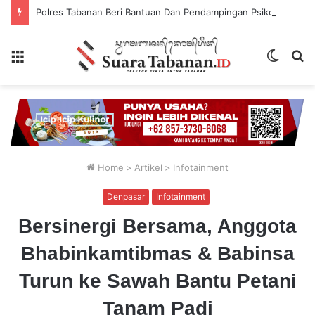
Polres Tabanan Beri Bantuan Dan Pendampingan Psikologis
Menu
Switch
P
skin
...
Home
>
Artikel
>
Infotainment
Denpasar
Infotainment
Bersinergi Bersama, Anggota
Bhabinkamtibmas & Babinsa
Turun ke Sawah Bantu Petani
Tanam Padi