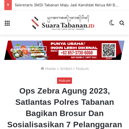
Sekretaris SMSI Tabanan Maju Jadi Kandidat Ketua IMI Bali, Ketua SMSI Tabanan Berikan Dukungan
Menu
Switch
P
skin
...
Home
>
Artikel
>
Hukum
Hukum
Ops Zebra Agung 2023,
Satlantas Polres Tabanan
Bagikan Brosur Dan
Sosialisasikan 7 Pelanggaran