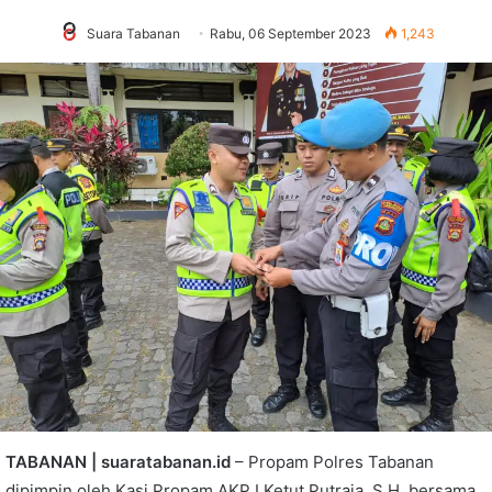
Suara Tabanan
Rabu, 06 September 2023
1,243
TABANAN | suaratabanan.id
– Propam Polres Tabanan
dipimpin oleh Kasi Propam AKP I Ketut Putraja, S.H. bersama