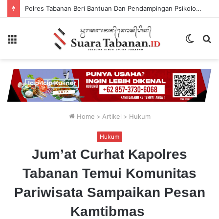
Polres Tabanan Beri Bantuan Dan Pendampingan Psikologis
Menu
Switch
P
skin
...
Home
>
Artikel
>
Hukum
Hukum
Jum’at Curhat Kapolres
Tabanan Temui Komunitas
Pariwisata Sampaikan Pesan
Kamtibmas