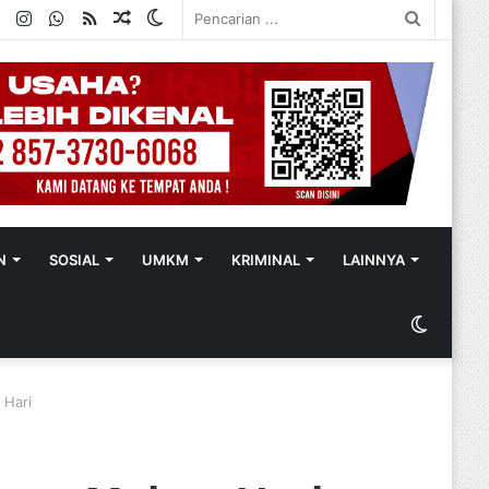
ok
ter
YouTube
Instagram
WhatsApp
RSS
Random
Switch
Pencaria
Article
skin
...
N
SOSIAL
UMKM
KRIMINAL
LAINNYA
Switch
skin
 Hari