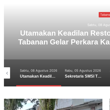
 Satreskrim Polres
S
Penganiayaan Anak
K
u, 08 Agustus 2026
Rabu, 05 Agustus 2026
Jumat, 31 Juli 202
Utamakan Keadilan Restoratif, Satreskrim Polres Tabanan Gelar Perkara Kasus Penganiayaan Anak
Sekretaris SMSI Tabanan Maju Jadi Kandidat Ketua IMI Bali, Ketua SMSI Tabanan Berikan Dukungan