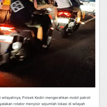
i wilayahnya, Polsek Kediri mengerahkan mobil patroli
alakan rotator menyisir sejumlah lokasi di wilayah