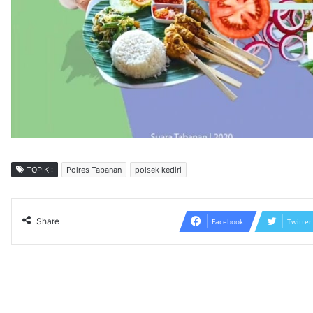
TOPIK :
Polres Tabanan
polsek kediri
Share
Facebook
Twitter
Read N