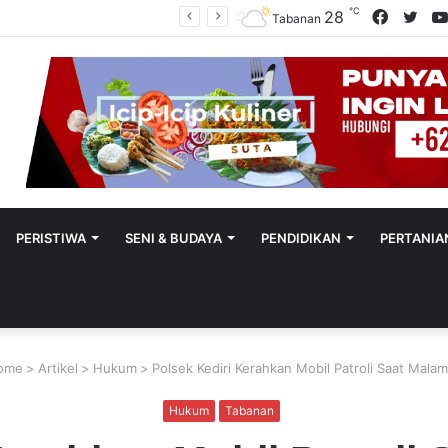
℃
Facebo
Twit
28
Utamakan Keadilan Restoratif, Satreskrim Polres Tabanan Gelar Perkara Kasus Penganiayaan Anak
Tabanan
PERISTIWA
SENI & BUDAYA
PENDIDIKAN
PERTANIA
ome
>
Artikel
>
Hukum
>
Polsek Kediri Kerahkan Mobil Patroli Saat Malam
Hukum
Tabanan