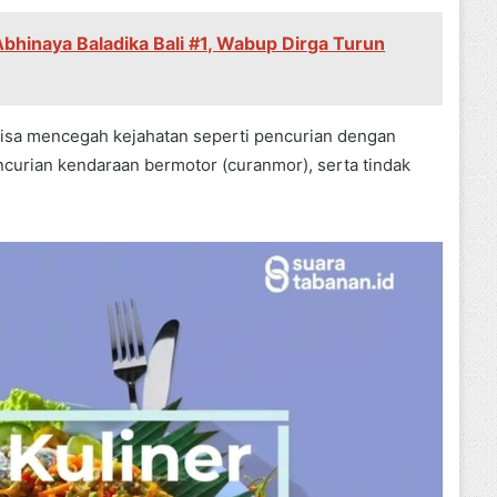
bhinaya Baladika Bali #1, Wabup Dirga Turun
 bisa mencegah kejahatan seperti pencurian dengan
ncurian kendaraan bermotor (curanmor), serta tindak