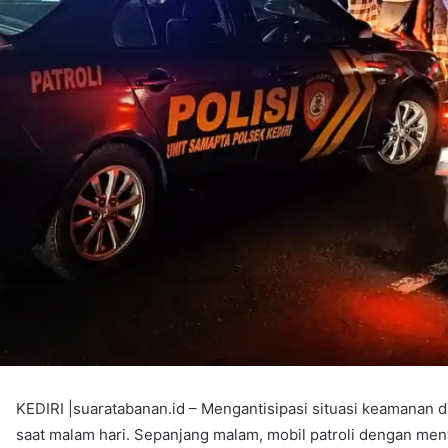
KEDIRI |suaratabanan.id – Mengantisipasi situasi keamanan d
saat malam hari. Sepanjang malam, mobil patroli dengan meny