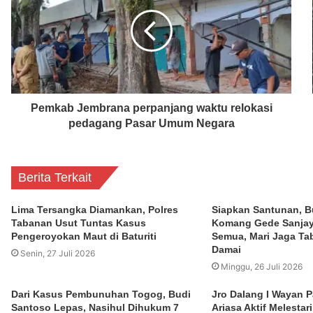
Pemkab Jembrana perpanjang waktu relokasi
pedagang Pasar Umum Negara
Berita Terkait
Lima Tersangka Diamankan, Polres
Siapkan Santunan, B
Tabanan Usut Tuntas Kasus
Komang Gede Sanjay
Pengeroyokan Maut di Baturiti
Semua, Mari Jaga Ta
Damai
Senin, 27 Juli 2026
Minggu, 26 Juli 2026
Dari Kasus Pembunuhan Togog, Budi
Jro Dalang I Wayan P
Santoso Lepas, Nasihul Dihukum 7
Ariasa Aktif Melestar