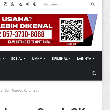
ok
ter
YouTube
Instagram
WhatsApp
RSS
Random
Switch
Pencaria
Article
skin
...
N
SOSIAL
UMKM
KRIMINAL
LAINNYA
Switch
skin
sar Dan Tempat Keramaian