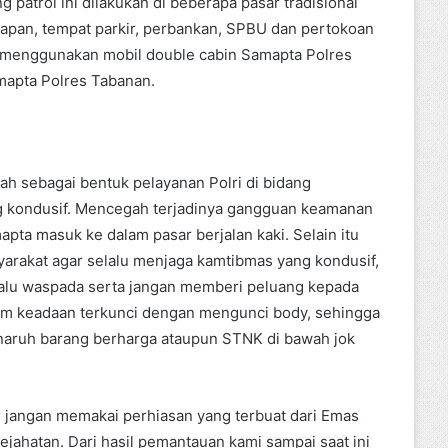
 patrol ini dilakukan di beberapa pasar tradisional
siapan, tempat parkir, perbankan, SPBU dan pertokoan
an menggunakan mobil double cabin Samapta Polres
mapta Polres Tabanan.
lah sebagai bentuk pelayanan Polri di bidang
ng kondusif. Mencegah terjadinya gangguan keamanan
pta masuk ke dalam pasar berjalan kaki. Selain itu
rakat agar selalu menjaga kamtibmas yang kondusif,
selalu waspada serta jangan memberi peluang kepada
alam keadaan terkunci dengan mengunci body, sehingga
enaruh barang berharga ataupun STNK di bawah jok
r jangan memakai perhiasan yang terbuat dari Emas
ejahatan. Dari hasil pemantauan kami sampai saat ini