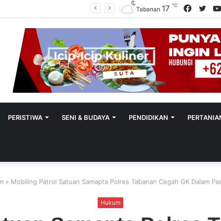
℃
Facebo
Twit
17
Polres Tabanan Beri Bantuan Dan Pendampingan Psikologis
Tabanan
PERISTIWA
SENI & BUDAYA
PENDIDIKAN
PERTANIA
m
>
Mobiling Patrol Satuan Samapta Polres Tabanan Cegah GK Dalam Pa
Hukum