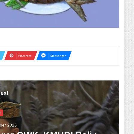
Pinterest
Messenger
ext
si
ustus 2025