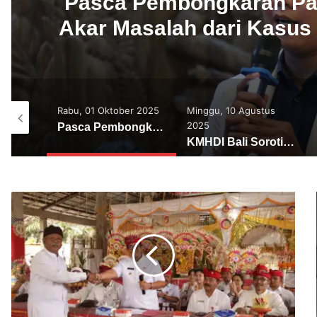
KMHDI Bali Soroti Keti
Dalam Infrastruktur 
Rakyat B
er 2025
Minggu, 10 Agustus
Kamis, 03 Juli 2025
2025
Pasca Pembongkaran Pagar GWK, KMHDI Bali : Akar Masalah dari Kasus Ini Harus Diusut Tuntas
Kapolres Tabanan Terima Penghargaan Pelayanan Prima
KMHDI Bali Soroti Ketidaksiapan Pemerintah Dalam Infrastruktur Pemprosesan Sampah, Rakyat Bingung.