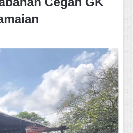
 Tabanan Cegah GK
amaian