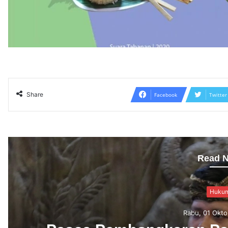
Share
Facebook
Twitter
Read N
Birokra
Minggu, 10 Ag