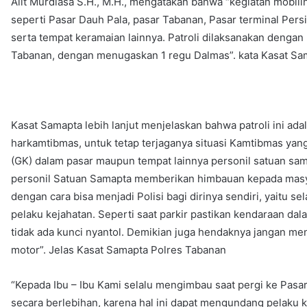
Alit Murdiasa S.H., M.H., mengatakan bahwa “kegiatan mobiling
seperti Pasar Dauh Pala, pasar Tabanan, Pasar terminal Per
serta tempat keramaian lainnya. Patroli dilaksanakan deng
Tabanan, dengan menugaskan 1 regu Dalmas”. kata Kasat Sa
Kasat Samapta lebih lanjut menjelaskan bahwa patroli ini ada
harkamtibmas, untuk tetap terjaganya situasi Kamtibmas ya
(GK) dalam pasar maupun tempat lainnya personil satuan sama
personil Satuan Samapta memberikan himbauan kepada masya
dengan cara bisa menjadi Polisi bagi dirinya sendiri, yaitu 
pelaku kejahatan. Seperti saat parkir pastikan kendaraan d
tidak ada kunci nyantol. Demikian juga hendaknya jangan m
motor”. Jelas Kasat Samapta Polres Tabanan
“Kepada Ibu – Ibu Kami selalu mengimbau saat pergi ke Pasa
secara berlebihan, karena hal ini dapat mengundang pelaku k