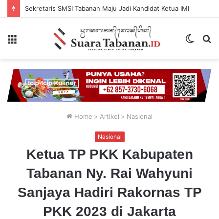
Sekretaris SMSI Tabanan Maju Jadi Kandidat Ketua IMI Bali, Ketua SMSI Tabanan Berikan Dukungan
Menu
Switch
P
skin
...
Home
>
Artikel
>
Nasional
Nasional
Ketua TP PKK Kabupaten
Tabanan Ny. Rai Wahyuni
Sanjaya Hadiri Rakornas TP
PKK 2023 di Jakarta