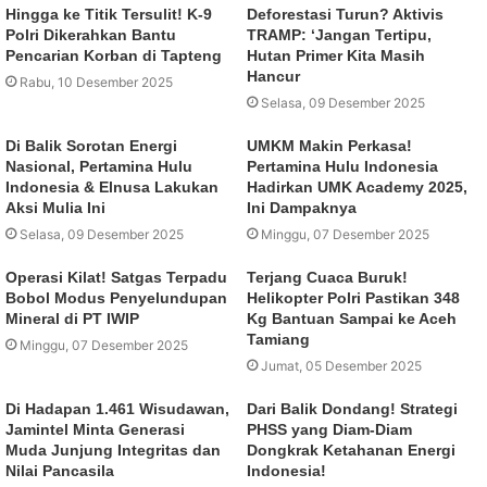
Hingga ke Titik Tersulit! K-9
Deforestasi Turun? Aktivis
Polri Dikerahkan Bantu
TRAMP: ‘Jangan Tertipu,
Pencarian Korban di Tapteng
Hutan Primer Kita Masih
Hancur
Rabu, 10 Desember 2025
Selasa, 09 Desember 2025
Di Balik Sorotan Energi
UMKM Makin Perkasa!
Nasional, Pertamina Hulu
Pertamina Hulu Indonesia
Indonesia & Elnusa Lakukan
Hadirkan UMK Academy 2025,
Aksi Mulia Ini
Ini Dampaknya
Selasa, 09 Desember 2025
Minggu, 07 Desember 2025
Operasi Kilat! Satgas Terpadu
Terjang Cuaca Buruk!
Bobol Modus Penyelundupan
Helikopter Polri Pastikan 348
Mineral di PT IWIP
Kg Bantuan Sampai ke Aceh
Tamiang
Minggu, 07 Desember 2025
Jumat, 05 Desember 2025
Di Hadapan 1.461 Wisudawan,
Dari Balik Dondang! Strategi
Jamintel Minta Generasi
PHSS yang Diam-Diam
Muda Junjung Integritas dan
Dongkrak Ketahanan Energi
Nilai Pancasila
Indonesia!