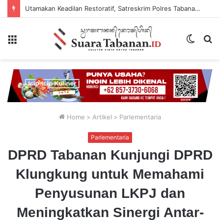
Utamakan Keadilan Restoratif, Satreskrim Polres Tabanan Gelar Perkara Kasus Penganiayaan Anak
Menu
Switch
P
skin
...
Home
>
Artikel
>
Parlementaria
Parlementaria
DPRD Tabanan Kunjungi DPRD
Klungkung untuk Memahami
Penyusunan LKPJ dan
Meningkatkan Sinergi Antar-