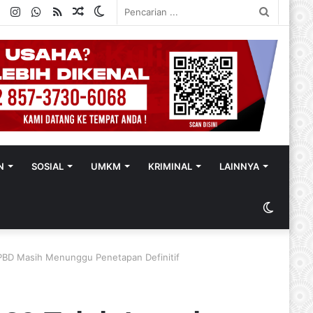
ok
ter
YouTube
Instagram
WhatsApp
RSS
Random
Switch
Pencaria
Article
skin
...
N
SOSIAL
UMKM
KRIMINAL
LAINNYA
Switch
skin
BD Masih Menunggu Penetapan Definitif