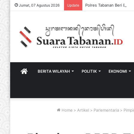
Jumat, 07 Agustus 2026
Update
HOME
BERITA WILAYAH
POLITIK
EKONOMI
Home
>
Artikel
>
Parlementaria
>
Pimp