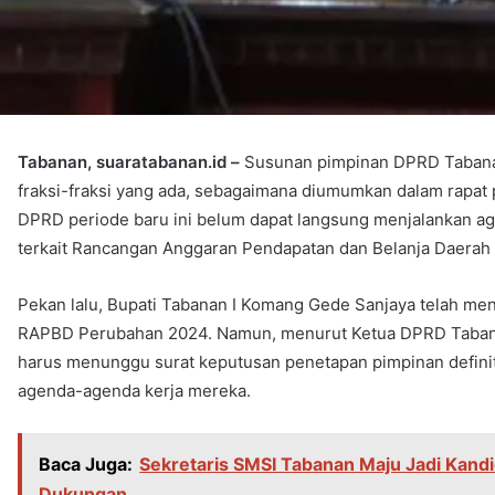
Tabanan, suaratabanan.id –
Susunan pimpinan DPRD Tabanan
fraksi-fraksi yang ada, sebagaimana diumumkan dalam rapat 
DPRD periode baru ini belum dapat langsung menjalankan a
terkait Rancangan Anggaran Pendapatan dan Belanja Daera
Pekan lalu, Bupati Tabanan I Komang Gede Sanjaya telah me
RAPBD Perubahan 2024. Namun, menurut Ketua DPRD Tabana
harus menunggu surat keputusan penetapan pimpinan definit
agenda-agenda kerja mereka.
Baca Juga:
Sekretaris SMSI Tabanan Maju Jadi Kandi
Dukungan