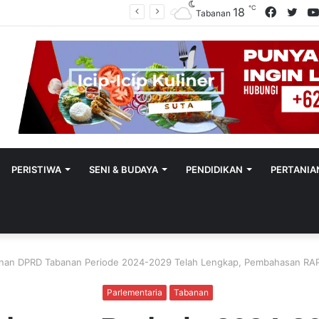
℃
Facebo
Twit
18
Polres Tabanan Beri Bantuan Dan Pendampingan Psikologis
Tabanan
PERISTIWA
SENI & BUDAYA
PENDIDIKAN
PERTANIA
inan DPRD Tabanan Periode 2024-2029 Telah Lengkap, Pembahasan RAP
Parlementaria
Tabanan