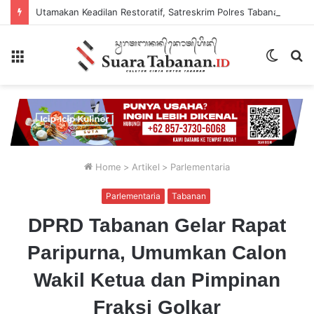
Utamakan Keadilan Restoratif, Satreskrim Polres Tabanan Gelar Perkara Kasus Penganiayaan Anak
Menu
Switch
P
skin
...
Home
>
Artikel
>
Parlementaria
Parlementaria
Tabanan
DPRD Tabanan Gelar Rapat
Paripurna, Umumkan Calon
Wakil Ketua dan Pimpinan
Fraksi Golkar