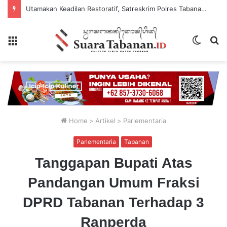
Utamakan Keadilan Restoratif, Satreskrim Polres Tabanan Gelar Perkara Kasus Penganiayaan Anak
Menu
Switch
P
skin
...
Home
>
Artikel
>
Parlementaria
Parlementaria
Tabanan
Tanggapan Bupati Atas
Pandangan Umum Fraksi
DPRD Tabanan Terhadap 3
Ranperda