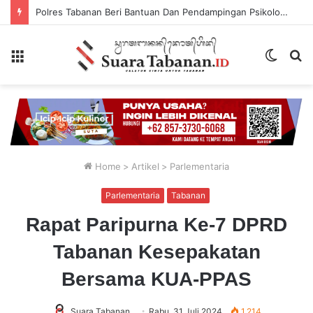
Polres Tabanan Beri Bantuan Dan Pendampingan Psikologis
Menu
Switch
P
skin
...
Home
>
Artikel
>
Parlementaria
Parlementaria
Tabanan
Rapat Paripurna Ke-7 DPRD
Tabanan Kesepakatan
Bersama KUA-PPAS
Suara Tabanan
Rabu, 31 Juli 2024
1,214