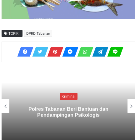
TOPIK :
DPRD Tabanan
Kriminal
Berbekal CCTV, Pelaku Tabrak Lari
Terungkap