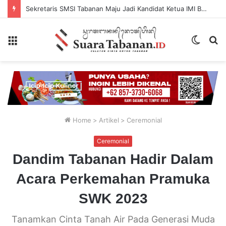
Sekretaris SMSI Tabanan Maju Jadi Kandidat Ketua IMI Bali, Ketua SMSI Tabanan Berikan Dukungan
Menu
Switch
P
skin
...
Home
>
Artikel
>
Ceremonial
Ceremonial
Dandim Tabanan Hadir Dalam
Acara Perkemahan Pramuka
SWK 2023
Tanamkan Cinta Tanah Air Pada Generasi Muda