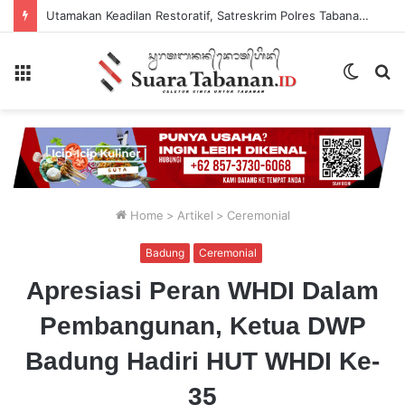
Utamakan Keadilan Restoratif, Satreskrim Polres Tabanan Gelar Perkara Kasus Penganiayaan Anak
Menu
Switch
P
skin
...
Home
>
Artikel
>
Ceremonial
Badung
Ceremonial
Apresiasi Peran WHDI Dalam
Pembangunan, Ketua DWP
Badung Hadiri HUT WHDI Ke-
35