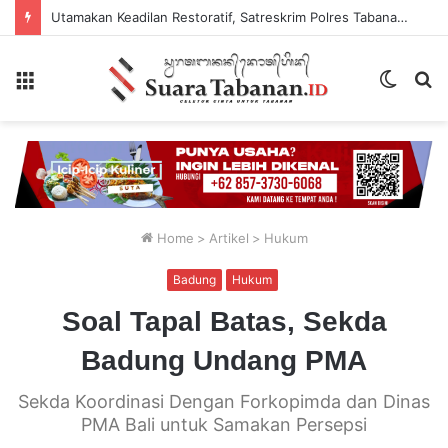
Utamakan Keadilan Restoratif, Satreskrim Polres Tabanan Gelar Perkara Kasus Penganiayaan Anak
Menu
Switch
P
skin
...
Home
>
Artikel
>
Hukum
Badung
Hukum
Soal Tapal Batas, Sekda
Badung Undang PMA
Sekda Koordinasi Dengan Forkopimda dan Dinas
PMA Bali untuk Samakan Persepsi