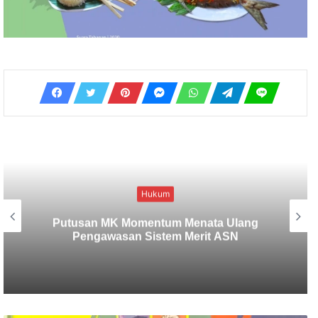
Badung
Bahagia dan Menyenangkan melalui
Hindu