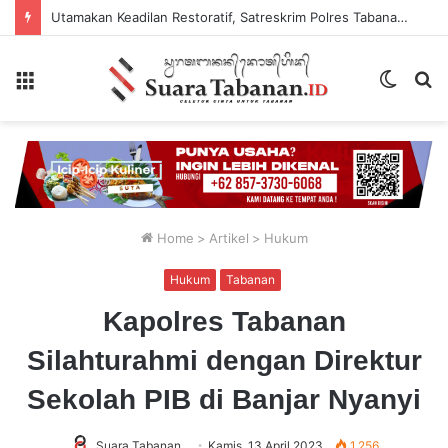
Utamakan Keadilan Restoratif, Satreskrim Polres Tabanan Gelar Perkara Kasus Penganiayaan Anak
Menu
Switch
P
skin
...
Home
>
Artikel
>
Hukum
Hukum
Tabanan
Kapolres Tabanan
Silahturahmi dengan Direktur
Sekolah PIB di Banjar Nyanyi
Suara Tabanan
Kamis, 13 April 2023
1,256