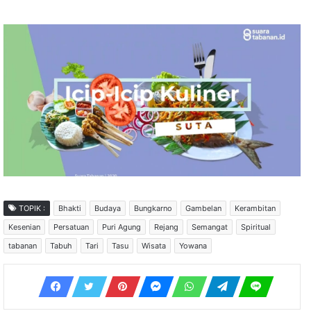
TOPIK :
Bhakti
Budaya
Bungkarno
Gambelan
Kerambitan
Kesenian
Persatuan
Puri Agung
Rejang
Semangat
Spiritual
tabanan
Tabuh
Tari
Tasu
Wisata
Yowana