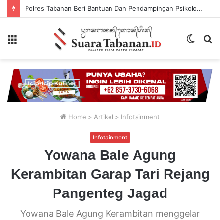
Polres Tabanan Beri Bantuan Dan Pendampingan Psikologis
Menu
Switch
P
skin
...
Home
>
Artikel
>
Infotainment
Infotainment
Yowana Bale Agung
Kerambitan Garap Tari Rejang
Pangenteg Jagad
Yowana Bale Agung Kerambitan menggelar