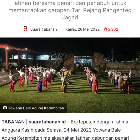
latihan bersama penari dan penabuh untuk
memantapkan garapan Tari Rejang Pangenteg
Jagad
Suara Tabanan
Kamis, 26 Mei 2022
2,202
Yowana Bale Agung Kerambitan
TABANAN | suaratabanan.id –
Bertepatan dengan rahina
Anggara Kasih pada Selasa, 24 Mei 2022 Yowana Bale
Agung Kerambitan melaksanakan latihan gabungan penari