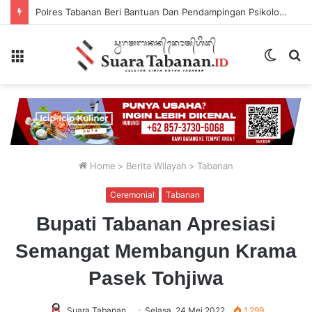
Polres Tabanan Beri Bantuan Dan Pendampingan Psikologis
Menu
Switch
P
skin
...
Home
>
Berita Wilayah
>
Tabanan
Ceremonial
Tabanan
Bupati Tabanan Apresiasi
Semangat Membangun Krama
Pasek Tohjiwa
Suara Tabanan
Selasa, 24 Mei 2022
1,299