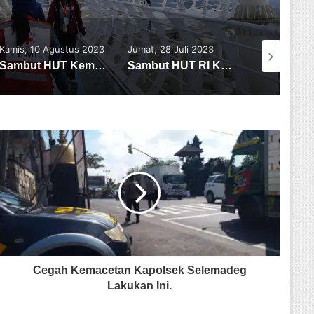
Jumat, 28 Juli 2023
Sabtu, 29 November
Kamis, 24 Jul
2025
Sambut HUT RI Ke-78, Koramil 1619-07/Baturiti Ajak Warga dan Siswa Siswi SD, Laksanakan Gotong Royong Bersama
IGN AGUNG KRISNA DHARMA PUTRA
Cegah Kemacetan Kapolsek Selemadeg
Lakukan Ini.