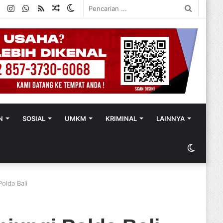
ok
ter
YouTube
Instagram
WhatsApp
RSS
Random
Switch
Pencaria
Article
skin
...
N
SOSIAL
UMKM
KRIMINAL
LAINNYA
Switch
skin
olda Bali