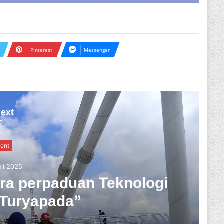
Pinterest
Messenger
ext
daya
uli 2025
n, Nanoe Biroe beri
ara V PMI Provinsi Bali