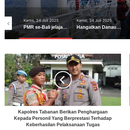
2025
Kamis, 24 Juli 2025
Kamis, 10 Agustus 2023
PMR se-Bali jelajahi Menara perpaduan Teknologi dan Budaya “Turyapada”
Hangatkan Danau Buyan, Nanoe Biroe beri kejutan di Panggung Jumbara V PMI Provinsi Bali
Sambut HUT Kemerdekaan RI Polsek Marga Pasang Lampu LED Merah Putih
Kapolres Tabanan Berikan Penghargaan
Kepada Personil Yang Berprestasi Terhadap
Keberhasilan Pelaksanaan Tugas