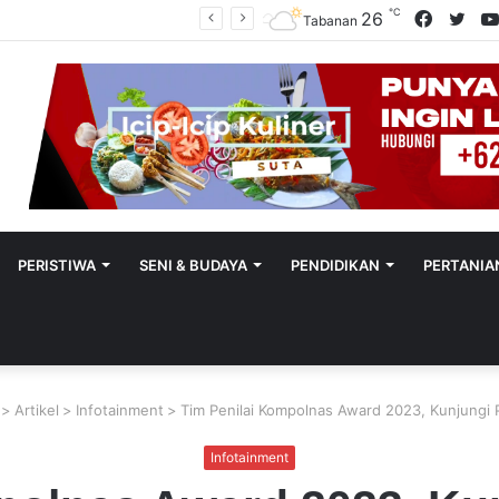
℃
Facebo
Twit
26
Polres Tabanan Beri Bantuan Dan Pendampingan Psikologis
Tabanan
PERISTIWA
SENI & BUDAYA
PENDIDIKAN
PERTANIA
>
Artikel
>
Infotainment
>
Tim Penilai Kompolnas Award 2023, Kunjungi P
Infotainment