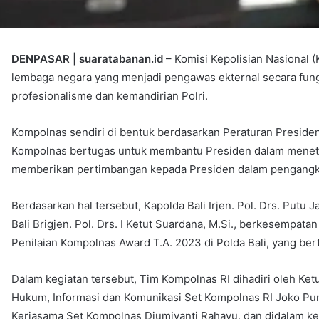
DENPASAR | suaratabanan.id
– Komisi Kepolisian Nasional 
lembaga negara yang menjadi pengawas ekternal secara fungs
profesionalisme dan kemandirian Polri.
Kompolnas sendiri di bentuk berdasarkan Peraturan Presiden
Kompolnas bertugas untuk membantu Presiden dalam menetap
memberikan pertimbangan kepada Presiden dalam pengangka
Berdasarkan hal tersebut, Kapolda Bali Irjen. Pol. Drs. Putu 
Bali Brigjen. Pol. Drs. I Ketut Suardana, M.Si., berkesempa
Penilaian Kompolnas Award T.A. 2023 di Polda Bali, yang be
Dalam kegiatan tersebut, Tim Kompolnas RI dihadiri oleh Ketu
Hukum, Informasi dan Komunikasi Set Kompolnas RI Joko Purw
Kerjasama Set Kompolnas Djumiyanti Rahayu, dan didalam keg