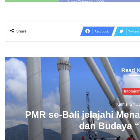
Share
Facebook
Twitter
Read N
Seni & Bu
Kamis, 24 J
Hangatkan Danau Buya
kejutan di Panggung Jumb