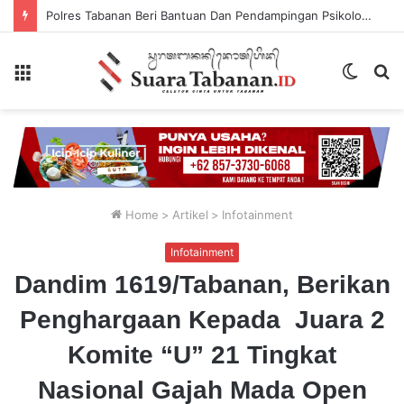
Polres Tabanan Beri Bantuan Dan Pendampingan Psikologis
Menu
Switch
P
skin
...
Home
>
Artikel
>
Infotainment
Infotainment
Dandim 1619/Tabanan, Berikan
Penghargaan Kepada Juara 2
Komite “U” 21 Tingkat
Nasional Gajah Mada Open