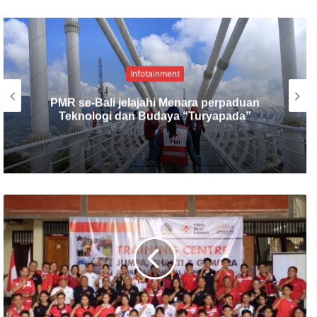
Seni & Budaya
Hangatkan Danau Buyan, Nanoe Biroe
beri kejutan di Panggung Jumbara V PMI
Provinsi Bali