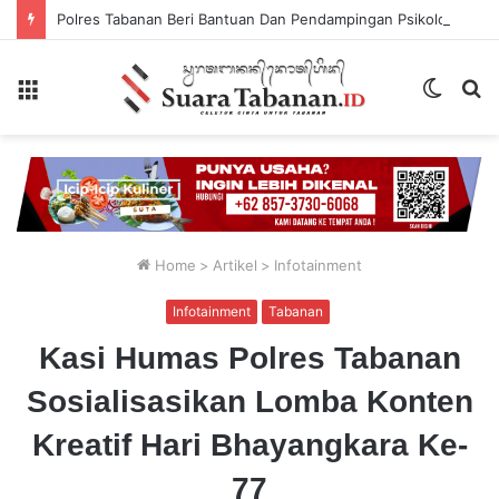
Polres Tabanan Beri Bantuan Dan Pendampingan Psikologis
Menu
Switch
P
skin
...
Home
>
Artikel
>
Infotainment
Infotainment
Tabanan
Kasi Humas Polres Tabanan
Sosialisasikan Lomba Konten
Kreatif Hari Bhayangkara Ke-
77