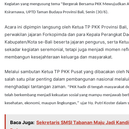
“
Kegiatan yang mengusung tema
Bergerak Bersama PKK Mewujudkan As
Ksirarnawa, UPTD Taman Budaya Provinsi Bali, Senin (30/6).
Acara ini dipimpin langsung oleh Ketua TP PKK Provinsi Bali, N
perwakilan jajaran Forkopimda dan para Kepala Perangkat Da
Kabupaten/Kota se-Bali beserta jajaran pengurus, serta Ke
sekadar kegiatan seremonial, tetapi juga menjadi momen ref
membangun kesejahteraan keluarga dan masyarakat.
Melalui sambutan Ketua TP PKK Pusat yang dibacakan oleh Ny.
salah satu pilar penting dalam pembangunan nasional melalu
menghadapi tantangan zaman.
“
PKK hadir di tengah masyarakat 
telah berkembang menjadi kekuatan sosial yang mampu menjawab berb
”
kesehatan, ekonomi, maupun lingkungan,
ujar Ny. Putri Koster dala
Baca Juga:
Sekretaris SMSI Tabanan Maju Jadi Kandi