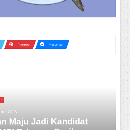
Pinterest
Messenger
ext
an
stus 2026
n Maju Jadi Kandidat