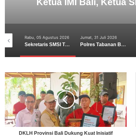
Ketua IMI Bali, Ketua 
Duku
tus 2026
Rabu, 05 Agustus 2026
Jumat, 31 Juli 2026
Utamakan Keadilan Restoratif, Satreskrim Polres Tabanan Gelar Perkara Kasus Penganiayaan Anak
Sekretaris SMSI Tabanan Maju Jadi Kandidat Ketua IMI Bali, Ketua SMSI Tabanan Berikan Dukungan
Polres Tabanan Beri Bantuan dan Pendampingan Psikologis
DKLH Provinsi Bali Dukung Kuat Inisiatif