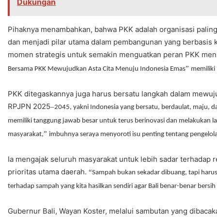
Dukungan
Pihaknya menambahkan, bahwa PKK adalah organisasi palin
dan menjadi pilar utama dalam pembangunan yang berbasis k
momen strategis untuk semakin menguatkan peran PKK menu
”
Bersama PKK Mewujudkan Asta Cita Menuju Indonesia Emas
memilik
PKK ditegaskannya juga harus bersatu langkah dalam mewujud
RPJPN 2025
–
2045, yakni Indonesia yang bersatu, berdaulat, maju, d
memiliki tanggung jawab besar untuk terus berinovasi dan melakukan 
”
masyarakat,
imbuhnya seraya menyoroti isu penting tentang pengelola
Ia mengajak seluruh masyarakat untuk lebih sadar terhadap r
prioritas utama daerah.
“
Sampah bukan sekadar dibuang, tapi harus
terhadap sampah yang kita hasilkan sendiri agar Bali benar-benar bersih
Gubernur Bali, Wayan Koster, melalui sambutan yang dibacak