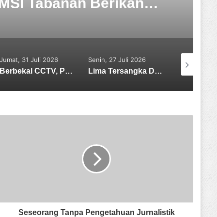
SMSI Tabanan Berikan
ngan
Jumat, 31 Juli 2026
Senin, 27 Juli 2026
Sabtu, 08 A
Berbekal CCTV, Pelaku Tabrak Lari Terungkap
Lima Tersangka Diamankan, Polres Tabanan Usut Tuntas Kasus Pengeroyokan Maut di Baturiti
Seseorang Tanpa Pengetahuan Jurnalistik