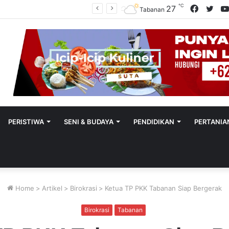
℃
Facebo
Twit
27
Sekretaris SMSI Tabanan Maju Jadi Kandidat Ketua IMI Bali, Ketua SMSI Tabanan Berikan Dukungan
Tabanan
PERISTIWA
SENI & BUDAYA
PENDIDIKAN
PERTANIA
Home
>
Artikel
>
Birokrasi
>
Ketua TP PKK Tabanan Siap Bergerak
Birokrasi
Tabanan