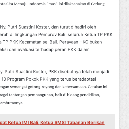
”
ta Cita Menuju Indonesia Emas
ini dilaksanakan di Gedung
y. Putri Suastini Koster, dan turut dihadiri oleh
erah di lingkungan Pemprov Bali, seluruh Ketua TP PKK
tua TP PKK Kecamatan se-Bali. Perayaan HKG bukan
leksi dan evaluasi terhadap peran PKK dalam
 Putri Suastini Koster, PKK disebutnya telah menjadi
i 10 Program Pokok PKK yang terus beradaptasi
dengan semangat gotong-royong dan kebersamaan. Gerakan ini
agai tantangan pembangunan, baik di bidang pendidikan,
m sambutannya.
dat Ketua IMI Bali, Ketua SMSI Tabanan Berikan