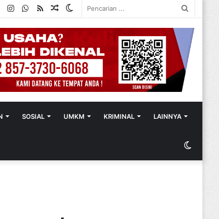
ok
ter
YouTube
Instagram
WhatsApp
RSS
Random
Switch
Pencaria
Article
skin
...
N
SOSIAL
UMKM
KRIMINAL
LAINNYA
Switch
skin