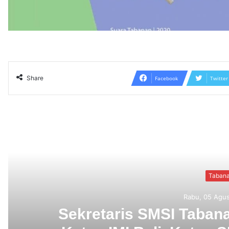
Share
Facebook
Twitter
Read N
Taban
Rabu, 05 Agu
Sekretaris SMSI Tabana