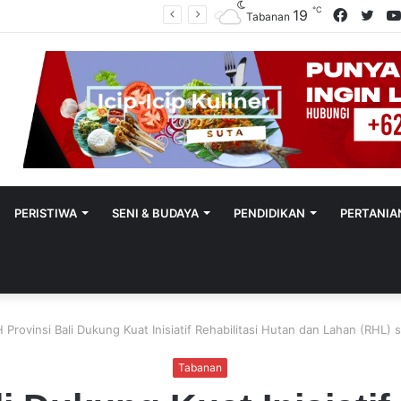
℃
Facebo
Twit
19
Polres Tabanan Beri Bantuan Dan Pendampingan Psikologis
Tabanan
PERISTIWA
SENI & BUDAYA
PENDIDIKAN
PERTANIA
 Provinsi Bali Dukung Kuat Inisiatif Rehabilitasi Hutan dan Lahan (RHL) 
Tabanan