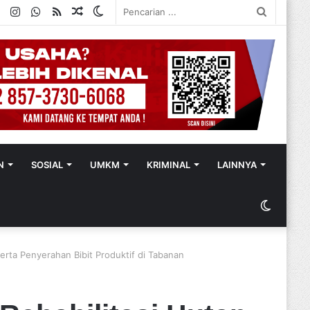
ok
ter
YouTube
Instagram
WhatsApp
RSS
Random
Switch
Pencaria
Article
skin
...
N
SOSIAL
UMKM
KRIMINAL
LAINNYA
Switch
skin
serta Penyerahan Bibit Produktif di Tabanan