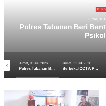
Krimin
Jumat, 31 J
Polres Tabanan Beri Ba
Psikol
us 2026
Jumat, 31 Juli 2026
Jumat, 31 Juli 2026
Sekretaris SMSI Tabanan Maju Jadi Kandidat Ketua IMI Bali, Ketua SMSI Tabanan Berikan Dukungan
Polres Tabanan Beri Bantuan dan Pendampingan Psikologis
Berbekal CCTV, Pelaku Tabrak Lari Terungkap