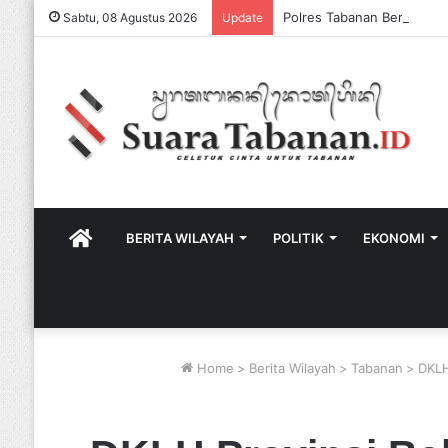
Sabtu, 08 Agustus 2026
Update
HOME
BERITA WILAYAH
POLITIK
EKONOMI
Home
>
Berita Wilayah
>
Tabanan
>
DKLH