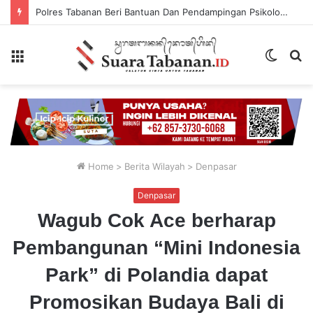
Polres Tabanan Beri Bantuan Dan Pendampingan Psikologis
Menu
Switch
P
skin
...
Home
>
Berita Wilayah
>
Denpasar
Denpasar
Wagub Cok Ace berharap
Pembangunan “Mini Indonesia
Park” di Polandia dapat
Promosikan Budaya Bali di