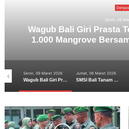
nam
SMSI Bali Tana
ra
Ngurah Rai 
aret 2026
Jumat, 06 Maret 2026
Kamis, 25 Desember
2025
Wagub Bali Giri Prasta Terjun Langsung Tanam 1.000 Mangrove Bersama SMSI Bali di Tahura Ngurah Rai
SMSI Bali Tanam 1.000 Mangrove di Tahura Ngurah Rai dalam Rangka HPN 2026
Persoalan Lingkungan Hidup di Bali Membutuhkan Solusi Konkrit