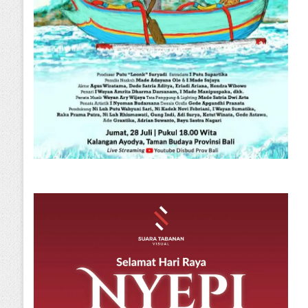
Denpasar
Senin, 09 Maret 2026
iri Prasta Terjun Langsung Ta
ove Bersama SMSI Bali di Tahu
Ngurah Rai
Kamis, 18 September
Kamis, 23 Juli 2026
Senin, 09 M
2025
SMSI Bali Terbitkan Manifesto Kebebasan Pers, Sikapi Gugatan Perdata terhadap Empat Media Siber
Empat Desa di Tabanan Terima Penghargaan sebagai Juru Damai dari Kementerian Hukum RI