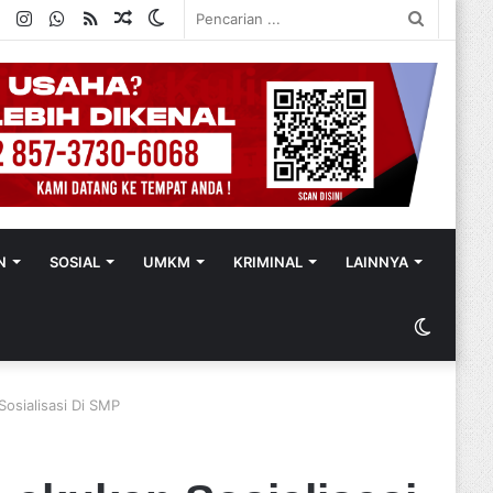
ok
ter
YouTube
Instagram
WhatsApp
RSS
Random
Switch
Pencaria
Article
skin
...
N
SOSIAL
UMKM
KRIMINAL
LAINNYA
Switch
skin
Sosialisasi Di SMP