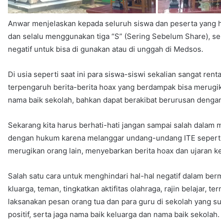
Anwar menjelaskan kepada seluruh siswa dan peserta yang h
dan selalu menggunakan tiga “S” (Sering Sebelum Share), ser
negatif untuk bisa di gunakan atau di unggah di Medsos.
Di usia seperti saat ini para siswa-siswi sekalian sangat re
terpengaruh berita-berita hoax yang berdampak bisa merugika
nama baik sekolah, bahkan dapat berakibat berurusan denga
Sekarang kita harus berhati-hati jangan sampai salah dalam 
dengan hukum karena melanggar undang-undang ITE seperti
merugikan orang lain, menyebarkan berita hoax dan ujaran ke
Salah satu cara untuk menghindari hal-hal negatif dalam ber
kluarga, teman, tingkatkan aktifitas olahraga, rajin belaja
laksanakan pesan orang tua dan para guru di sekolah yang 
positif, serta jaga nama baik keluarga dan nama baik sekolah.