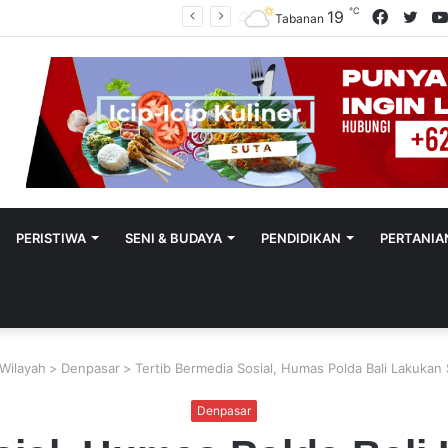
℃
Facebo
Twit
19
Polres Tabanan Beri Bantuan Dan Pendampingan Psikologis
Tabanan
PERISTIWA
SENI & BUDAYA
PENDIDIKAN
PERTANIA
 Wilayah
>
Denpasar
>
Tertib Bermedia Sosial, Humas Polda Bali Lakukan 
Denpasar