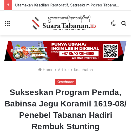
Utamakan Keadilan Restoratif, Satreskrim Polres Tabanan Gelar Perkara Kasus Penganiayaan Anak
Menu
Switch
P
skin
...
Home
>
Artikel
>
Kesehatan
Kesehatan
Sukseskan Program Pemda,
Babinsa Jegu Koramil 1619-08/
Penebel Tabanan Hadiri
Rembuk Stunting