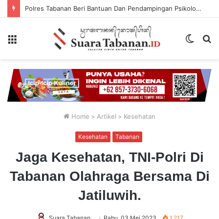
Polres Tabanan Beri Bantuan Dan Pendampingan Psikologis
Menu
Switch
P
skin
...
Home
>
Artikel
>
Kesehatan
Kesehatan
Tabanan
Jaga Kesehatan, TNI-Polri Di
Tabanan Olahraga Bersama Di
Jatiluwih.
Suara Tabanan
Rabu, 03 Mei 2023
1,217