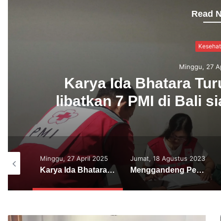
Read N
Huku
Jumat, 18 Agu
Menggandeng Pengusaha,
Pipa Air
l 2025
Jumat, 18 Agustus 2023
Rabu, 09 Agustus 2023
Karya Ida Bhatara Turun Kabeh di Besakih libatkan 7 PMI di Bali siaga di Pos Kesehatan
Menggandeng Pengusaha, Polres Tabanan Bantu Pipa Air Bersih
Polwan Polres Tabanan Laksanakan Donor Darah Dalam Rangka HUT Polwan ke 75