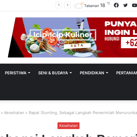
℃
Facebo
Twit
18
Polres Tabanan Beri Bantuan Dan Pendampingan Psikologis
Tabanan
PERISTIWA
SENI & BUDAYA
PENDIDIKAN
PERTANIA
>
Kesehatan
>
Rapat Stunting, Sebagai Langkah Pemerintah Menurunk
Kesehatan