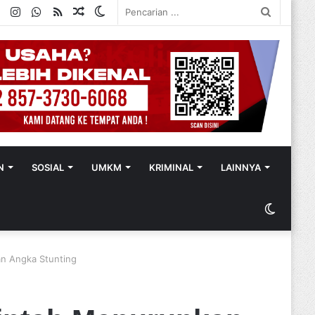
ok
ter
YouTube
Instagram
WhatsApp
RSS
Random
Switch
Pencaria
Article
skin
...
N
SOSIAL
UMKM
KRIMINAL
LAINNYA
Switch
skin
an Angka Stunting