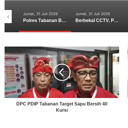
uli 2026
Jumat, 31 Juli 2026
Senin, 27 Juli 2026
Polres Tabanan Beri Bantuan dan Pendampingan Psikologis
Berbekal CCTV, Pelaku Tabrak Lari Terungkap
Lima Tersangka Diamankan, Polres Tabanan Usut Tuntas Kasus Pengeroyokan Maut di Baturiti
DPC PDIP Tabanan Target Sapu Bersih 40
Kursi