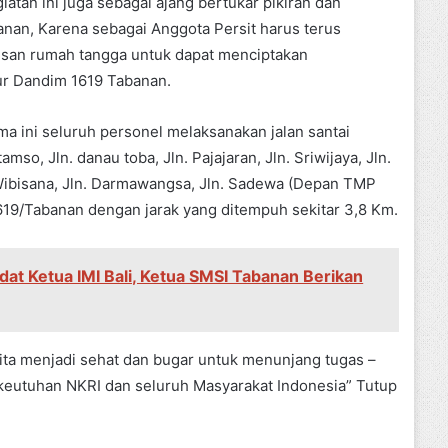
tan ini juga sebagai ajang bertukar pikiran dan
anan, Karena sebagai Anggota Persit harus terus
san rumah tangga untuk dapat menciptakan
ur Dandim 1619 Tabanan.
a ini seluruh personel melaksanakan jalan santai
mso, Jln. danau toba, Jln. Pajajaran, Jln. Sriwijaya, Jln.
. Wibisana, Jln. Darmawangsa, Jln. Sadewa (Depan TMP
1619/Tabanan dengan jarak yang ditempuh sekitar 3,8 Km.
dat Ketua IMI Bali, Ketua SMSI Tabanan Berikan
kita menjadi sehat dan bugar untuk menunjang tugas –
keutuhan NKRI dan seluruh Masyarakat Indonesia” Tutup