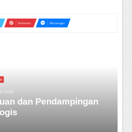
Pinterest
Messenger
ext
Kriminal
Jumat, 31 Juli 2026
 Pelaku Tabrak Lari Terungkap