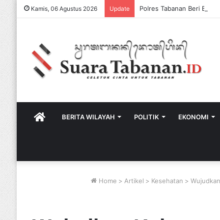
Kamis, 06 Agustus 2026
Update
HOME
BERITA WILAYAH
POLITIK
EKONOMI
Home
>
Artikel
>
Kesehatan
>
Wujudkan 