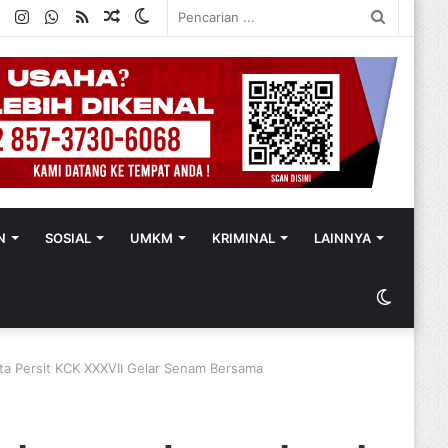
ok
ter
YouTube
Instagram
WhatsApp
RSS
Random
Switch
Pencaria
Article
skin
...
N
SOSIAL
UMKM
KRIMINAL
LAINNYA
Switch
skin
ta Persit KCK XXXVII Gelar Senam Bersama