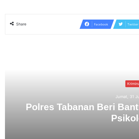
Share
Facebook
Twitter
Read N
ingan
Berbekal CCTV,