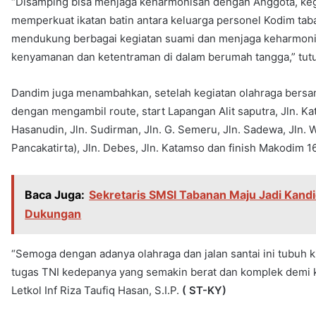
“Disamping bisa menjaga keharmonisan dengan Anggota, kegia
memperkuat ikatan batin antara keluarga personel Kodim tab
mendukung berbagai kegiatan suami dan menjaga keharmoni
kenyamanan dan ketentraman di dalam berumah tangga,” tut
Dandim juga menambahkan, setelah kegiatan olahraga bersam
dengan mengambil route, start Lapangan Alit saputra, Jln. Kata
Hasanudin, Jln. Sudirman, Jln. G. Semeru, Jln. Sadewa, Jln
Pancakatirta), Jln. Debes, Jln. Katamso dan finish Makodim 
Baca Juga:
Sekretaris SMSI Tabanan Maju Jadi Kandi
Dukungan
“Semoga dengan adanya olahraga dan jalan santai ini tubuh 
tugas TNI kedepanya yang semakin berat dan komplek demi 
Letkol Inf Riza Taufiq Hasan, S.I.P.
( ST-KY)