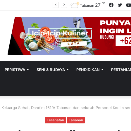
℃
Facebo
Twit
27
Polres Tabanan Beri Bantuan Dan Pendampingan Psikologis
Tabanan
PERISTIWA
SENI & BUDAYA
PENDIDIKAN
PERTANIA
Keluarga Sehat, Dandim 1619/ Tabanan dan seluruh Personel Kodim ser
Kesehatan
Tabanan