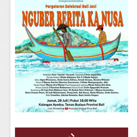
Minggu, 26 Juli 2026
Rabu, 05 Agustus 2026
Jumat, 31 J
Siapkan Santunan, Bupati Tabanan Komang Gede Sanjaya: Duka Kita Semua, Mari Jaga Tabanan Tetap Damai
Sekretaris SMSI Tabanan Maju Jadi Kandidat Ketua IMI Bali, Ketua SMSI Tabanan Berikan Dukungan