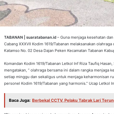
TABANAN | suaratabanan.id
– Guna menjaga kesehatan dan k
Cabang XXXVII Kodim 1619/Tabanan melaksanakan olahraga d
Katamso No. 02 Desa Dajan Peken Kecamatan Tabanan Kabupa
Komandan Kodim 1619/Tabanan Letkol Inf Riza Taufiq Hasan, S.
mengatakan, ” olahraga bersama ini dalam rangka menjaga k
setiap minggu dan sekaligus untuk menjaga keharmonisan rum
personel Kodim 1619/Tabanan yang harmonis.” Ucap Letkol Inf 
Baca Juga:
Berbekal CCTV, Pelaku Tabrak Lari Teru