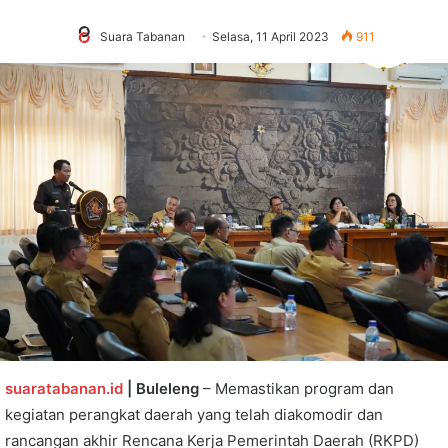
Suara Tabanan
Selasa, 11 April 2023
911
suaratabanan.id
| Buleleng
– Memastikan program dan
kegiatan perangkat daerah yang telah diakomodir dan
rancangan akhir Rencana Kerja Pemerintah Daerah (RKPD)