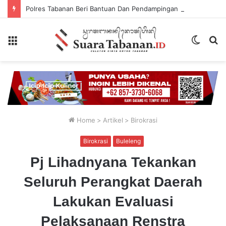
Polres Tabanan Beri Bantuan Dan Pendampingan Psikologis
Menu
Switch
P
skin
...
Home
>
Artikel
>
Birokrasi
Birokrasi
Buleleng
Pj Lihadnyana Tekankan
Seluruh Perangkat Daerah
Lakukan Evaluasi
Pelaksanaan Renstra