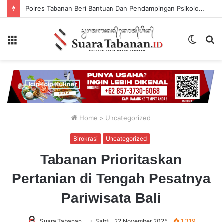
Polres Tabanan Beri Bantuan Dan Pendampingan Psikologis
Menu
Switch
P
skin
...
Home
>
Uncategorized
Birokrasi
Uncategorized
Tabanan Prioritaskan
Pertanian di Tengah Pesatnya
Pariwisata Bali
Suara Tabanan
Sabtu, 22 November 2025
1,319