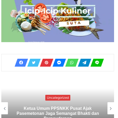
Uncategorized
Dek Ulik Comeback! “Pahlawan Buaya”
Karya Wija Murthi Siap Bikin Penikmat